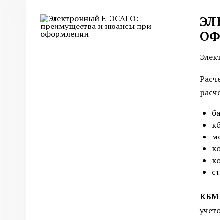
ЭЛ
ОФ
Элек
Расч
расч
ба
к
м
к
ко
ст
КБМ
учет