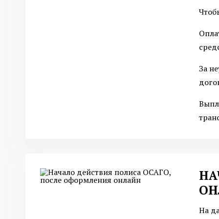
Чтоб
Опла
сред
За н
дого
Выпл
тран
НА
ОН
На д