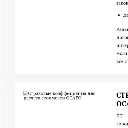
зако
д
Рань
дого
инте
можн
все 
СТ
ОС
КТ —
город