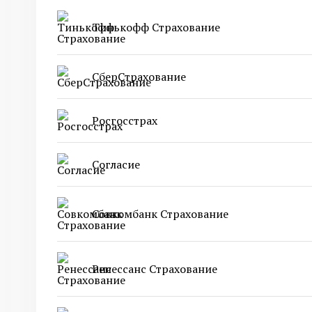
Тинькофф Страхование
СберСтрахование
Росгосстрах
Согласие
Совкомбанк Страхование
Ренессанс Страхование