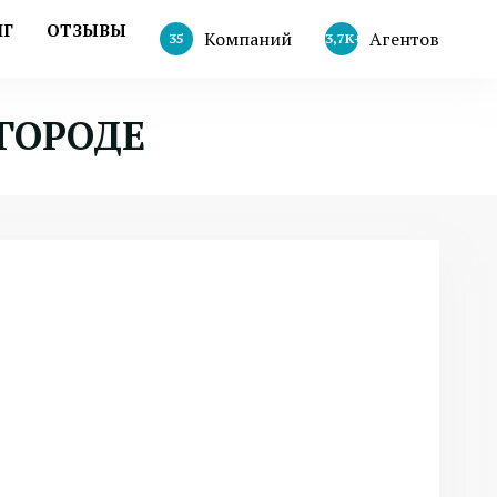
НГ
ОТЗЫВЫ
Компаний
Агентов
35
3,7К+
ГОРОДЕ